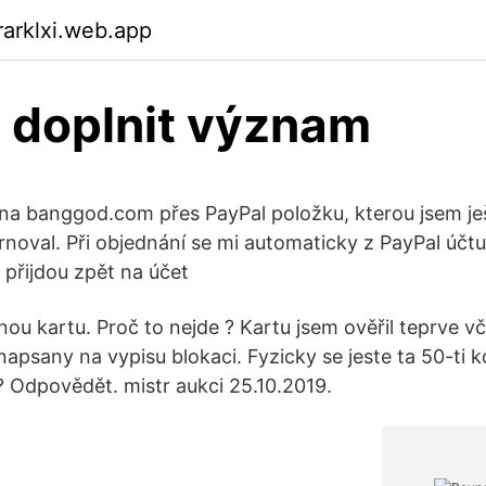
arklxi.web.app
 doplnit význam
 na banggod.com přes PayPal položku, kterou jsem je
noval. Při objednání se mi automaticky z PayPal účtu
 přijdou zpět na účet
ou kartu. Proč to nejde ? Kartu jsem ověřil teprve v
apsany na vypisu blokaci. Fyzicky se jeste ta 50-ti k
? Odpovědět. mistr aukci 25.10.2019.