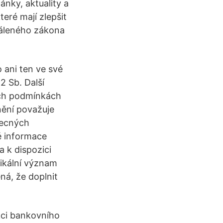
ánky, aktuality a
eré mají zlepšit
váleného zákona
 ani ten ve své
2 Sb. Další
ých podmínkách
lnění považuje
becných
é informace
 k dispozici
xikální význam
ná, že doplnit
kci bankovního