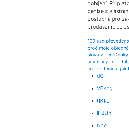
dobíjení. Při pla
peníze z vlastníh
dostupná pro zák
prodavame celos
100 usd převedeno
proč moje objedná
slova z peněženky
současný kurz dola
co je bitcoin a jak
dG
VFkpg
tIKkc
lHJUh
Gge