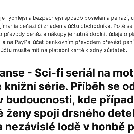
je rýchlejší a bezpečnejší spôsob posielania peňazí,
rijímania peňazí či zriadenia účtu obchodníka. Poté se
ro převody peněz a nákupy je nutné doplnit údaje o pl
) a na PayPal účet bankovním převodem převést peníz
 účtu musíte mít na platební kartě kladný zůstatek.
nse - Sci-fi seriál na mot
knižní série. Příběh se o
v budoucnosti, kde případ
 ženy spojí drsného dete
a nezávislé lodě v honbě 