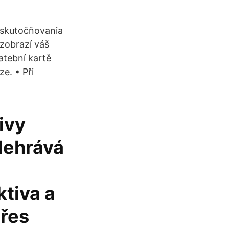
 uskutočňovania
 zobrazí váš
atební kartě
e. • Při
ivy
dehrává
ktiva a
přes