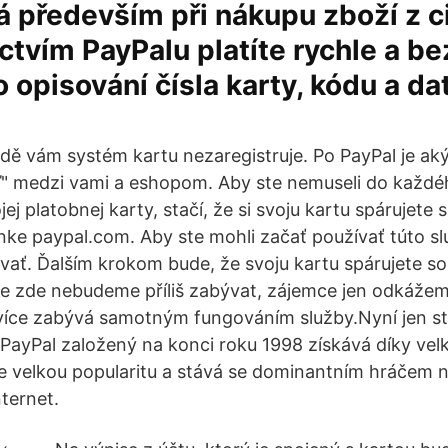
á především při nákupu zboží z ci
ctvím PayPalu platíte rychle a be
 opisování čísla karty, kódu a da
ě vám systém kartu nezaregistruje. Po PayPal je aký
ľ" medzi vami a eshopom. Aby ste nemuseli do každ
jej platobnej karty, stačí, že si svoju kartu spárujete 
ánke paypal.com. Aby ste mohli začať používať túto sl
ovať. Ďalším krokom bude, že svoju kartu spárujete so
 se zde nebudeme příliš zabývat, zájemce jen odkáž
 více zabývá samotným fungováním služby.Nyní jen s
PayPal založený na konci roku 1998 získává díky vel
e velkou popularitu a stává se dominantním hráčem n
ternet.