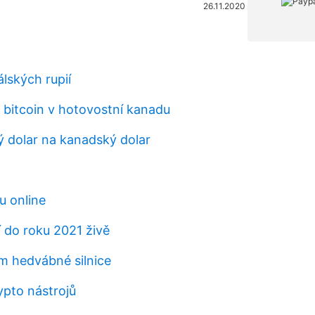
26.11.2020
lských rupií
 bitcoin v hotovostní kanadu
dolar na kanadský dolar
u online
 do roku 2021 živě
em hedvábné silnice
ypto nástrojů