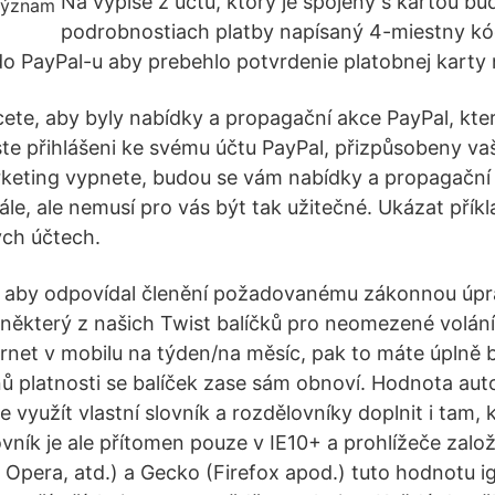
Na výpise z účtu, ktorý je spojený s kartou bu
podrobnostiach platby napísaný 4-miestny kód
o PayPal-u aby prebehlo potvrdenie platobnej karty 
hcete, aby byly nabídky a propagační akce PayPal, kte
jste přihlášeni ke svému účtu PayPal, přizpůsobeny v
rketing vypnete, budou se vám nabídky a propagační
le, ale nemusí pro vás být tak užitečné. Ukázat příkl
ých účtech.
k, aby odpovídal členění požadovanému zákonnou úpr
některý z našich Twist balíčků pro neomezené volání,
ernet v mobilu na týden/na měsíc, pak to máte úplně b
ů platnosti se balíček zase sám obnoví. Hodnota au
 využít vlastní slovník a rozdělovníky doplnit i tam, 
ovník je ale přítomen pouze v IE10+ a prohlížeče zal
 Opera, atd.) a Gecko (Firefox apod.) tuto hodnotu ig