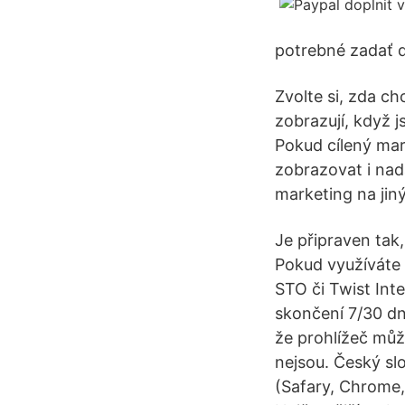
potrebné zadať d
Zvolte si, zda c
zobrazují, když 
Pokud cílený ma
zobrazovat i nadá
marketing na jin
Je připraven ta
Pokud využíváte 
STO či Twist Int
skončení 7/30 dn
že prohlížeč může
nejsou. Český sl
(Safary, Chrome,