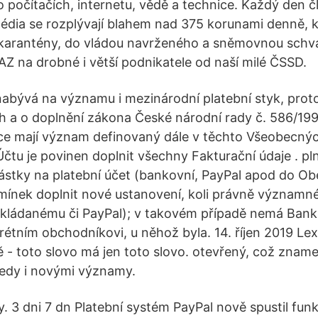
 počítačích, internetu, vědě a technice. Každý den čl
édia se rozplývají blahem nad 375 korunami denně, kt
do karantény, do vládou navrženého a sněmovnou sch
Z na drobné i větší podnikatele od naší milé ČSSD.
 nabývá na významu i mezinárodní platební styk, proto
ích a o doplnění zákona České národní rady č. 586/199
ce mají význam definovaný dále v těchto Všeobecn
 Účtu je povinen doplnit všechny Fakturační údaje . p
ástky na platební účet (bankovní, PayPal apod do O
ínek doplnit nové ustanovení, koli právně významn
zakládanému či PayPal); v takovém případě nemá Banka
rétním obchodníkovi, u něhož byla. 14. říjen 2019 Le
ě - toto slovo má jen toto slovo. otevřený, což zname
tedy i novými významy.
. 3 dni 7 dn Platební systém PayPal nově spustil fun