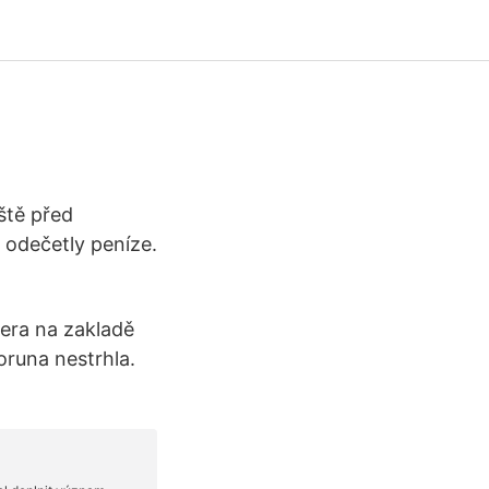
ště před
 odečetly peníze.
čera na zakladě
oruna nestrhla.