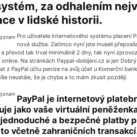
systém, za odhalením nejv
ce v lidské historii.
Pro uživatele internetového systému placení P
nová služba. Zatímco nyní jste museli přeposíl
 a převod tak trval minimálně 2 dny, tak nyní zprovoz
í online. Na stránkách Paypal-dobijeni.cz si jen Dobr
slat z PayPal účtu peníze na svůj účet u Komerční ban
píše neustále, že je chyba a to mám zkusit později.
PayPal je internetový plateb
uje jako vaše virtuální peněženka
jednoduché a bezpečné platby p
a to včetně zahraničních transakcí