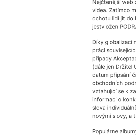
Nejčtenější web o
videa. Zatímco m
ochotu lidí jít 
jestvložen PODRA
Díky globalizaci
práci souvisejíc
případy Akcepta
(dále jen Držitel
datum připsání č
obchodních podm
vztahující se k 
informaci o konk
slova individuáln
novými slovy, a 
Populárne albumy