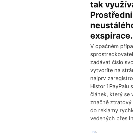
tak využív
Prostředni
neustálého
exspirace.
V opačném případ
sprostredkovate
zadávať číslo svo
vytvoríte na str
najprv zaregistr
Historií PayPalu
článek, který se
značně ztrátový 
do reklamy rychl
vedených přes In