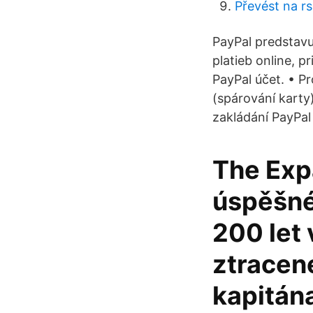
Převést na rs
PayPal predstavu
platieb online, p
PayPal účet. • P
(spárování karty
zakládání PayPal
The Expa
úspěšné 
200 let 
ztracené
kapitán