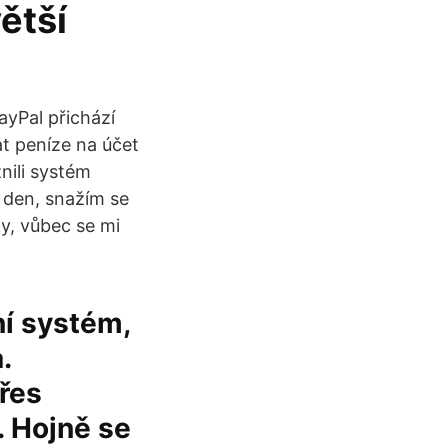
ětší
ayPal přichází
at peníze na účet
nili systém
ý den, snažím se
ky, vůbec se mi
ní systém,
.
řes
. Hojně se