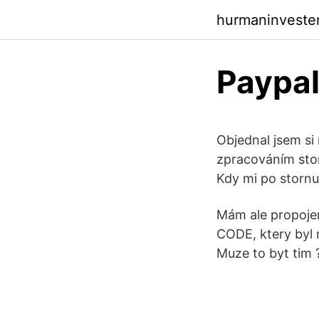
hurmaninvester
Paypal
Objednal jsem si
zpracováním stor
Kdy mi po stornu
Mám ale propojen
CODE, ktery byl n
Muze to byt tim 