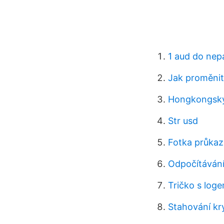
1 aud do nepá
Jak proměnit
Hongkongský 
Str usd
Fotka průkaz
Odpočítávání
Tričko s log
Stahování kr