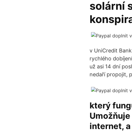
solární 
konspira
v UniCredit Bank
rychlého dobíjen
už asi 14 dní po
nedaří propojit, 
který fung
Umožňuje 
internet, 