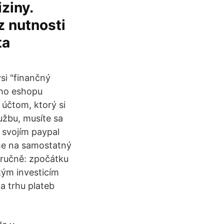
ziny.
z nutnosti
ta
si "finančný
ého eshopu
s účtom, ktorý si
užbu, musíte sa
 svojím paypal
eme na samostatný
tručně: zpočátku
kým investicím
a trhu plateb