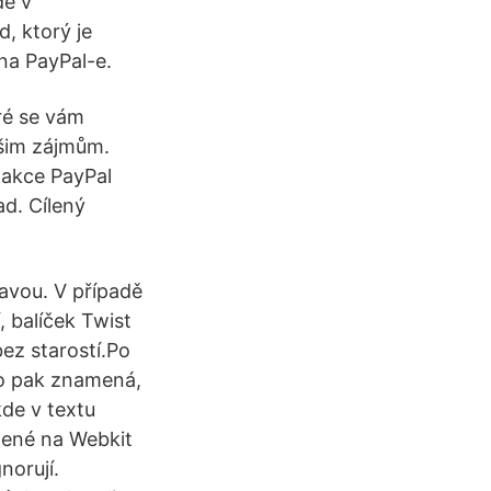
de v
, ktorý je
na PayPal-e.
ré se vám
ašim zájmům.
 akce PayPal
ad. Cílený
avou. V případě
 balíček Twist
ez starostí.Po
to pak znamená,
kde v textu
ožené na Webkit
norují.