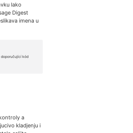
avku lako
ssage Digest
eslikava imena u
kontroly a
ucivo kladjenju i