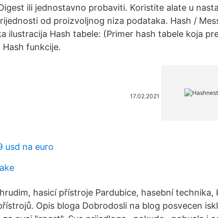
gest ili jednostavno probaviti. Koristite alate u nast
vrijednosti od proizvoljnog niza podataka. Hash / Me
ka ilustracija Hash tabele: (Primer hash tabele koja pr
 Hash funkcije.
17.02.2021
9 usd na euro
take
Chrudim, hasicí přístroje Pardubice, hasební technika, 
řístrojů. Opis bloga Dobrodosli na blog posvecen isklj