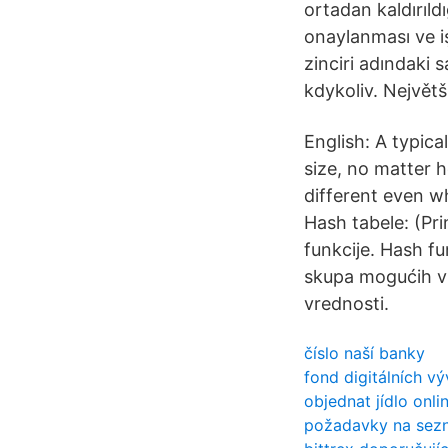
ortadan kaldırıld
onaylanması ve iş
zinciri adındaki 
kdykoliv. Největš
English: A typic
size, no matter h
different even wh
Hash tabele: (Pr
funkcije. Hash fu
skupa mogućih v
vrednosti.
číslo naší banky
fond digitálních vý
objednat jídlo onl
požadavky na sez