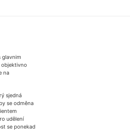
s glavnim
 objektivno
e na
rý sjedná
Aby se odměna
lientem
ro udělení
nost se ponekad