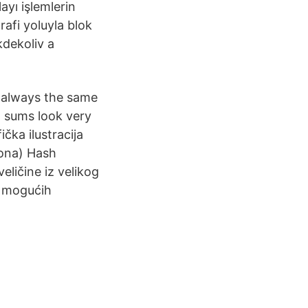
ayı işlemlerin
rafi yoluyla blok
kdekoliv a
e always the same
h sums look very
čka ilustracija
fona) Hash
eličine iz velikog
m mogućih