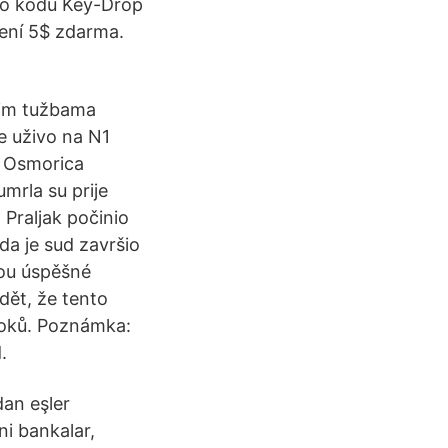
omo kódu Key-Drop
ení 5$ zdarma.
nim tužbama
te uživo na N1
i. Osmorica
mrla su prije
 Praljak počinio
da je sud završio
dou úspěšné
dět, že tento
roků. Poznámka:
.
dan eşler
ani bankalar,