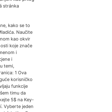
á stránka
sne, kako se to
Mladića. Naučite
linom kao okvir
nosti koje znače
emenom i
jene i
u temi,
ranica: 1 Ova
guće korisničko
ljaju funkcije
ašem timu da
ískejte 5$ na Key-
. Vyberte jeden