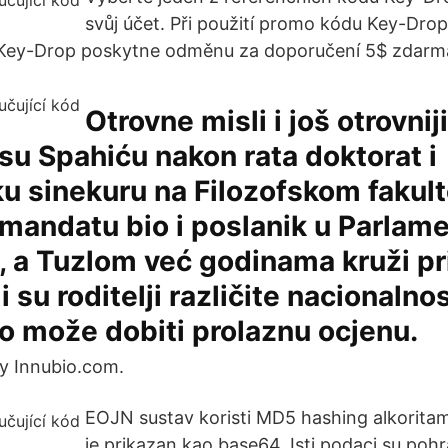
svůj účet. Při použití promo kódu Key-Drop 
Key-Drop poskytne odměnu za doporučení 5$ zdarm
Otrovne misli i još otrovniji
su Spahiću nakon rata doktorat i
u sinekuru na Filozofskom fakult
mandatu bio i poslanik u Parlam
, a Tuzlom već godinama kruži pr
i su roditelji različite nacionalno
o može dobiti prolaznu ocjenu.
 Innubio.com.
EOJN sustav koristi MD5 hashing alkoritam
je prikazan kao base64. Isti podaci su pohr