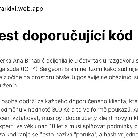
arklxi.web.app
st doporučující kód
erka Ana Brnabić ocijenila je u četvrtak u razgovoru 
oga suda (ICTY) Sergeom Brammertzom kako sud nije
 zločine na prostoru bivše Jugoslavije ne obazirući s
uženih.
 osoba obdrží za každého doporučeného klienta, kte
é, odměnu v hodnotě 300 Kč a to ve formě poukazů. 
čení vztahovat, musí být doporučený klient novým k
xpert, ve věku nad 18 let a musí splňovat podmínky p
a kodiranje se često naziva "poruka", a hash vrijed