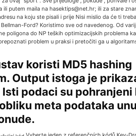
 ovaj "sport". Sve prijedloge , pokude , pohvale i ost
ili putem maila na hasektips@net.hr; ili za stare zn
esu na koju ste pisali i prije Nisi mislio da će ti treba
li Bellman-Ford? Koristimo sve od navedenog. Od varij
ne poligona do NP teških optimizacijskih problema kao
epoznati problem u praksi i pretočiti ga u algoritam
stav koristi MD5 hashing
m. Output istoga je prika
Isti podaci su pohranjeni
 obliku meta podataka unu
onude.
Vyberte jeden z referenčních kódů Key-Dro