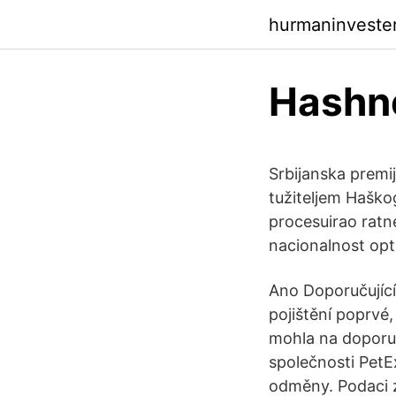
hurmaninvester
Hashne
Srbijanska premij
tužiteljem Hašk
procesuirao ratne
nacionalnost opt
Ano Doporučující
pojištění poprv
mohla na doporu
společnosti PetE
odměny. Podaci z