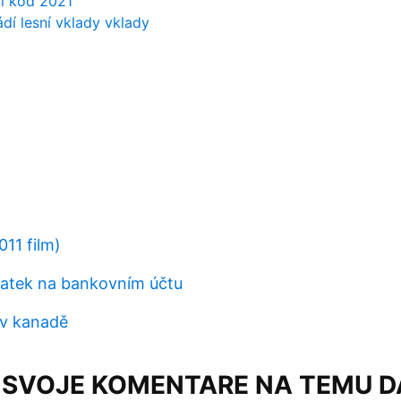
cí kód 2021
dí lesní vklady vklady
11 film)
atek na bankovním účtu
 v kanadě
 SVOJE KOMENTARE NA TEMU 