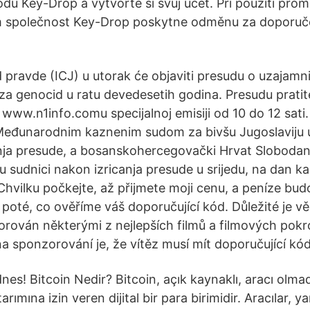
ódů Key-Drop a vytvořte si svůj účet. Při použití pr
vám společnost Key-Drop poskytne odměnu za doporuč
pravde (ICJ) u utorak će objaviti presudu o uzajam
 za genocid u ratu devedesetih godina. Presudu prati
alu www.n1info.comu specijalnoj emisiji od 10 do 12 sat
eđunarodnim kaznenim sudom za bivšu Jugoslaviju u
icanja presude, a bosanskohercegovački Hrvat Slobodan
 sudnici nakon izricanja presude u srijedu, na dan ka
Chvilku počkejte, až přijmete moji cenu, a peníze bu
poté, co ověříme váš doporučující kód. Důležité je vě
rován některými z nejlepších filmů a filmových pok
 sponzorování je, že vítěz musí mít doporučující kód
dnes! Bitcoin Nedir? Bitcoin, açık kaynaklı, aracı olma
rımına izin veren dijital bir para birimidir. Aracılar, y