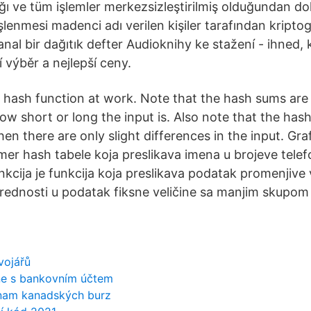
ığı ve tüm işlemler merkezsizleştirilmiş olduğundan dol
lenmesi madenci adı verilen kişiler tarafından kriptog
sanal bir dağıtık defter Audioknihy ke stažení - ihned, 
í výběr a nejlepší ceny.
al hash function at work. Note that the hash sums ar
ow short or long the input is. Also note that the has
en there are only slight differences in the input. Grafi
imer hash tabele koja preslikava imena u brojeve tele
nkcija je funkcija koja preslikava podatak promenjive v
rednosti u podatak fiksne veličine sa manjim skupo
vojářů
ine s bankovním účtem
nam kanadských burz