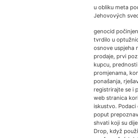
u obliku meta po
Jehovových sve
genocid počinjen 
tvrdilo u optužn
osnove uspjeha n
prodaje, prvi poz
kupcu, prednosti
promjenama, komu
ponašanja, rješa
registrirajte se 
web stranica kor
iskustvo. Podaci 
poput prepoznav
shvati koji su dij
Drop, když použ