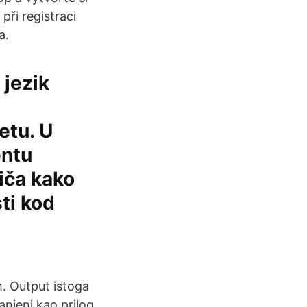
při registraci
a.
 jezik
etu. U
entu
iča kako
sti kod
. Output istoga
anjeni kao prilog