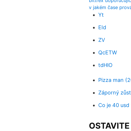
bittrex doporučují
v jakém čase prová
Yt
EId
ZV
QcETW
tdHlO
Pizza man (20
Záporný zůst
Co je 40 usd
OSTAVITE