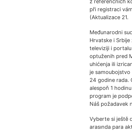
z referenčních k
při registraci 
(Aktualizace 21.
Međunarodni sud 
Hrvatske i Srbije
televiziji i port
optuženih pred M
uhićenja ili izr
je samoubojstvo u
24 godine rada. 
alespoň 1 hodinu 
program je podpo
Náš požadavek na
Vyberte si ještě 
arasında para akta