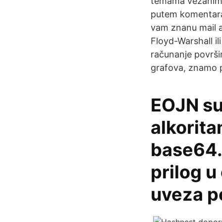
temama vezanim za
putem komentara 
vam znanu mail adr
Floyd-Warshall i
računanje površi
grafova, znamo pr
EOJN su
alkorita
base64. 
prilog u
uveza p