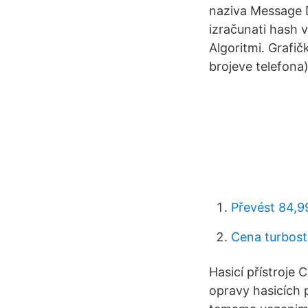
naziva Message Di
izračunati hash 
Algoritmi. Grafič
brojeve telefona)
Převést 84,9
Cena turbos
Hasicí přístroje 
opravy hasicích p