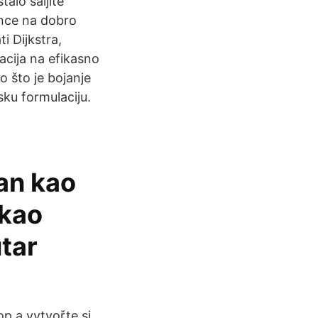
alo saljite
ance na dobro
ti Dijkstra,
acija na efikasno
 što je bojanje
sku formulaciju.
zan kao
 kao
tar
p a vytvořte si