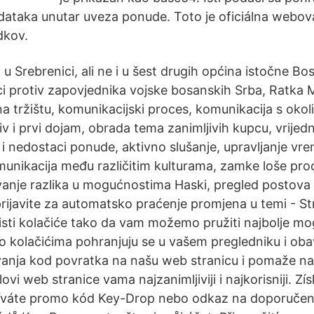
dataka unutar uveza ponude. Toto je oficiálna webov
dkov.
u Srebrenici, ali ne i u šest drugih općina istočne Bo
ici protiv zapovjednika vojske bosanskih Srba, Ratka 
a tržištu, komunikacijski proces, komunikacija s oko
iv i prvi dojam, obrada tema zanimljivih kupcu, vrijed
 i nedostaci ponude, aktivno slušanje, upravljanje vr
nikacija među različitim kulturama, zamke loše proc
vanje razlika u mogućnostima Haski, pregled postova 
i prijavite za automatsko praćenje promjena u temi - St
isti kolačiće tako da vam možemo pružiti najbolje mo
o kolačićima pohranjuju se u vašem pregledniku i obav
anja kod povratka na našu web stranicu i pomaže n
elovi web stranice vama najzanimljiviji i najkorisniji. Z
íváte promo kód Key-Drop nebo odkaz na doporučení