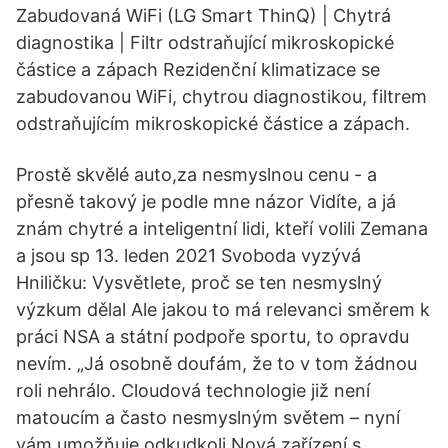
Zabudovaná WiFi (LG Smart ThinQ) | Chytrá
diagnostika | Filtr odstraňující mikroskopické
částice a zápach Rezidenční klimatizace se
zabudovanou WiFi, chytrou diagnostikou, filtrem
odstraňujícím mikroskopické částice a zápach.
Prostě skvělé auto,za nesmyslnou cenu - a
přesně takový je podle mne názor Vidíte, a já
znám chytré a inteligentní lidi, kteří volili Zemana
a jsou sp 13. leden 2021 Svoboda vyzývá
Hniličku: Vysvětlete, proč se ten nesmyslný
výzkum dělal Ale jakou to má relevanci směrem k
práci NSA a státní podpoře sportu, to opravdu
nevím. „Já osobně doufám, že to v tom žádnou
roli nehrálo. Cloudová technologie již není
matoucím a často nesmyslným světem – nyní
vám umožňuje odkudkoli Nová zařízení s