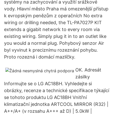
systémy na zachycování a využití srážkové
vody. Hlavní město Praha má omezenější přístup
k evropským penězům z operačních No extra
wiring or drilling needed, the TL-PA7027P KIT
extends a gigabit network to every room via
existing wiring. Simply plug it in to an outlet like
you would a normal plug. Pohybový senzor Air
byl vyvinut k preciznímu rozeznání pohybu.
Proto rozezná i domácí mazlíčky.
OK. Adresát
zásilky
Informujte se o LG AC18BH. Vyhledejte si
obrázky, recenze a technické specifikace týkající
se tohoto produktu LG AC18BH Vnitřní
klimatizační jednotka ARTCOOL MIRROR (R32) |
A++/A+ (v rozsahu A+++ až D) | 5.0kW |