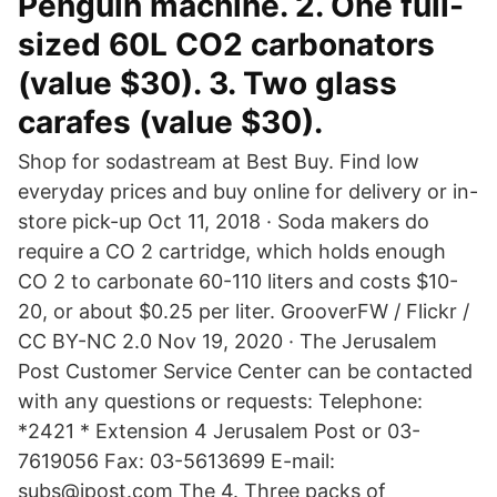
Penguin machine. 2. One full-
sized 60L CO2 carbonators
(value $30). 3. Two glass
carafes (value $30).
Shop for sodastream at Best Buy. Find low
everyday prices and buy online for delivery or in-
store pick-up Oct 11, 2018 · Soda makers do
require a CO 2 cartridge, which holds enough
CO 2 to carbonate 60-110 liters and costs $10-
20, or about $0.25 per liter. GrooverFW / Flickr /
CC BY-NC 2.0 Nov 19, 2020 · The Jerusalem
Post Customer Service Center can be contacted
with any questions or requests: Telephone:
*2421 * Extension 4 Jerusalem Post or 03-
7619056 Fax: 03-5613699 E-mail:
subs@jpost.com The 4. Three packs of