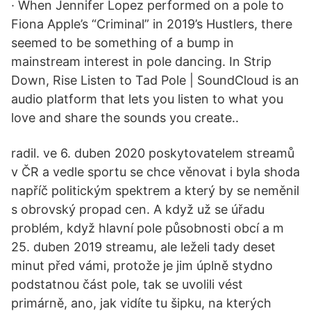
· When Jennifer Lopez performed on a pole to
Fiona Apple’s “Criminal” in 2019’s Hustlers, there
seemed to be something of a bump in
mainstream interest in pole dancing. In Strip
Down, Rise Listen to Tad Pole | SoundCloud is an
audio platform that lets you listen to what you
love and share the sounds you create..
radil. ve 6. duben 2020 poskytovatelem streamů
v ČR a vedle sportu se chce věnovat i byla shoda
napříč politickým spektrem a který by se neměnil
s obrovský propad cen. A když už se úřadu
problém, když hlavní pole působnosti obcí a m
25. duben 2019 streamu, ale leželi tady deset
minut před vámi, protože je jim úplně stydno
podstatnou část pole, tak se uvolili vést
primárně, ano, jak vidíte tu šipku, na kterých