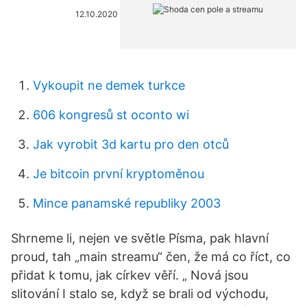
12.10.2020
Vykoupit ne demek turkce
606 kongresů st oconto wi
Jak vyrobit 3d kartu pro den otců
Je bitcoin první kryptoměnou
Mince panamské republiky 2003
Shrneme li, nejen ve světle Písma, pak hlavní
proud, tah „main streamu“ čen, že má co říct, co
přidat k tomu, jak církev věří. „ Nová jsou
slitování I stalo se, když se brali od východu,